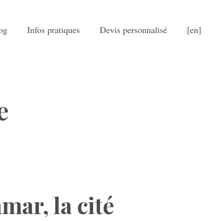
og
Infos pratiques
Devis personnalisé
[en]
e
ar, la cité