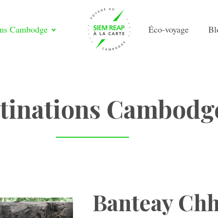
ons Cambodge
Éco-voyage
Bl
tinations Cambodg
Banteay Chhm