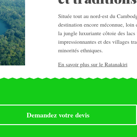
Située tout au nord-est du Cambod
destination encore méconnue, loin de
la jungle luxuriante côtoie des lac
impressionnantes et des villages tr
minorités ethniques.
En savoir plus sur le Ratanakiri
Demandez votre devis