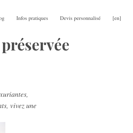
og
Infos pratiques
Devis personnalisé
[en]
 préservée
xuriantes,
ts, vivez une