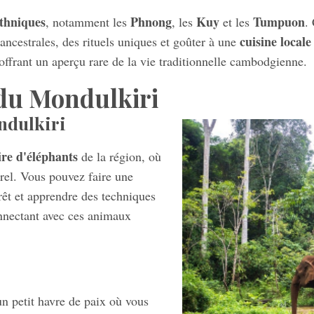
thniques
Phnong
Kuy
Tumpuon
, notamment les
, les
et les
.
cuisine local
 ancestrales, des rituels uniques et goûter à une
 offrant un aperçu rare de la vie traditionnelle cambodgienne.
du Mondulkiri
ndulkiri
ire d'éléphants
de la région, où
urel. Vous pouvez faire une
orêt et apprendre des techniques
nnectant avec ces animaux
 un petit havre de paix où vous