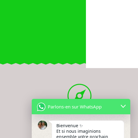
Parlons-en sur WhatsApp
EMAIL
Bienvenue ✨
Et si nous imaginions
ensemble votre prochain